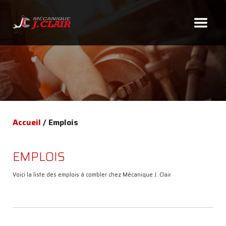
418.827.5100
Accueil
/
Emplois
EMPLOIS
À
PROPOS
Voici la liste des emplois à combler chez Mécanique J. Clair
SERVICES
COMPTOIR
DE
PIÈCES
DÉPOSITAIRES