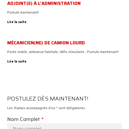
ADJOINT(E) À L'ADMINISTRATION
EMPLOIS
Postule maintenant!
NOUS
JOINDRE
Lire la suite
MÉCANICIEN(NE) DE CAMION LOURD
Poste stable, ambiance familiale, défis stimulants...Postule maintenant!
MÉCANIQUE
&
Lire la suite
SOUDURE
MANDATAIRE
SAAQ
SANY
PISTENBULLY
POSTULEZ DÈS MAINTENANT!
SERCO
ÉQUIPEMENTS
Les champs accompagnés d'un
*
sont obligatoires.
USAGÉS
À
Nom Complet
*
VENDRE
GRATTES